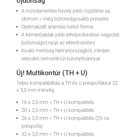
Újdonság
A rozsdamentes hüvely jobb rögzítése az
idomon = még biztonságosabb préselés
Optimalizált áramlási belső forma
A kémlelőablak jobb elhelyezkedése nagyobb
biztonságot nyújt az ellenőrzéshez
Kiváló minőség Németországból, minden
releváns nemzetközi bizonyítvánnyal
Új! Multikontúr (TH + U)
Teljes kompatibilitás a TH és U préspofákkal 32
x 3,0 mm méretig.
16 x 2,0 mm = TH + U kompatibilis
20 x 2,0 mm = TH + U kompatibilis
26 x 3,0 mm = TH + U kompatibilis (25-ös
préspofa)
32 x 3,0 mm = TH + U kompatibilis