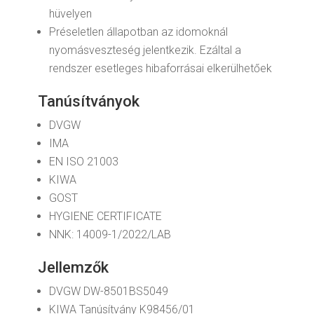
hüvelyen
Préseletlen állapotban az idomoknál
nyomásveszteség jelentkezik. Ezáltal a
rendszer esetleges hibaforrásai elkerülhetőek
Tanúsítványok
DVGW
IMA
EN ISO 21003
KIWA
GOST
HYGIENE CERTIFICATE
NNK: 14009-1/2022/LAB
Jellemzők
DVGW DW-8501BS5049
KIWA Tanúsítvány K98456/01