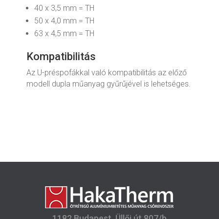
40 x 3,5 mm = TH
50 x 4,0 mm = TH
63 x 4,5 mm = TH
Kompatibilitás
Az U-préspofákkal való kompatibilitás az előző
modell dupla műanyag gyűrűjével is lehetséges.
1182 Budapest, Üllői út 807/b