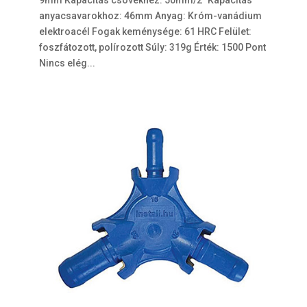
9mm Kapacitás csövekhez: 50mm/2″ Kapacitás
anyacsavarokhoz: 46mm Anyag: Króm-vanádium
elektroacél Fogak keménysége: 61 HRC Felület:
foszfátozott, polírozott Súly: 319g Érték: 1500 Pont
Nincs elég...