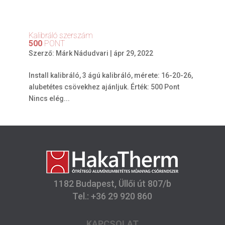
Kalibráló szerszám
500
PONT
Szerző:
Márk Nádudvari
|
ápr 29, 2022
Install kalibráló, 3 ágú kalibráló, mérete: 16-20-26,
alubetétes csövekhez ajánljuk. Érték: 500 Pont
Nincs elég...
1182 Budapest, Üllői út 807/b
Tel.: +36 29 920 860
KAPCSOLAT