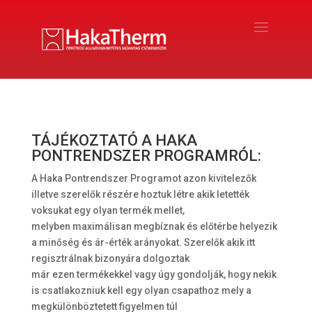
TÁJÉKOZTATÓ A HAKA
PONTRENDSZER PROGRAMRÓL:
A Haka Pontrendszer Programot azon kivitelezők
illetve szerelők részére hoztuk létre akik letették
voksukat egy olyan termék mellet,
melyben maximálisan megbíznak és előtérbe helyezik
a minőség és ár-érték arányokat. Szerelők akik itt
regisztrálnak bizonyára dolgoztak
már ezen termékekkel vagy úgy gondolják, hogy nekik
is csatlakozniuk kell egy olyan csapathoz mely a
megkülönböztetett figyelmen túl