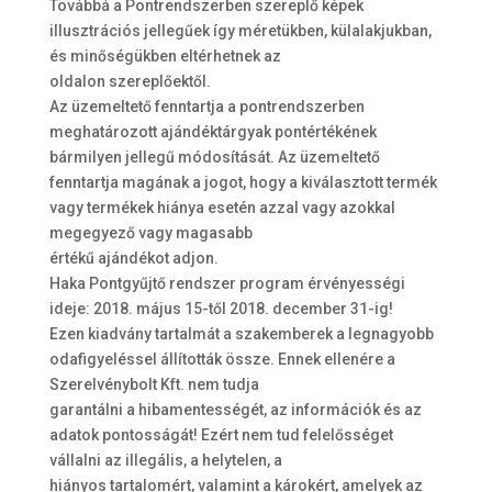
Továbbá a Pontrendszerben szereplő képek
illusztrációs jellegűek így méretükben, külalakjukban,
és minőségükben eltérhetnek az
oldalon szereplőektől.
Az üzemeltető fenntartja a pontrendszerben
meghatározott ajándéktárgyak pontértékének
bármilyen jellegű módosítását. Az üzemeltető
fenntartja magának a jogot, hogy a kiválasztott termék
vagy termékek hiánya esetén azzal vagy azokkal
megegyező vagy magasabb
értékű ajándékot adjon.
Haka Pontgyűjtő rendszer program érvényességi
ideje: 2018. május 15-től 2018. december 31-ig!
Ezen kiadvány tartalmát a szakemberek a legnagyobb
odafigyeléssel állították össze. Ennek ellenére a
Szerelvénybolt Kft. nem tudja
garantálni a hibamentességét, az információk és az
adatok pontosságát! Ezért nem tud felelősséget
vállalni az illegális, a helytelen, a
hiányos tartalomért, valamint a károkért, amelyek az