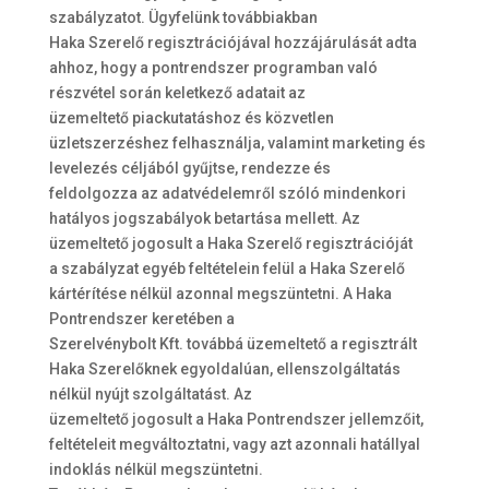
szabályzatot. Ügyfelünk továbbiakban
Haka Szerelő regisztrációjával hozzájárulását adta
ahhoz, hogy a pontrendszer programban való
részvétel során keletkező adatait az
üzemeltető piackutatáshoz és közvetlen
üzletszerzéshez felhasználja, valamint marketing és
levelezés céljából gyűjtse, rendezze és
feldolgozza az adatvédelemről szóló mindenkori
hatályos jogszabályok betartása mellett. Az
üzemeltető jogosult a Haka Szerelő regisztrációját
a szabályzat egyéb feltételein felül a Haka Szerelő
kártérítése nélkül azonnal megszüntetni. A Haka
Pontrendszer keretében a
Szerelvénybolt Kft. továbbá üzemeltető a regisztrált
Haka Szerelőknek egyoldalúan, ellenszolgáltatás
nélkül nyújt szolgáltatást. Az
üzemeltető jogosult a Haka Pontrendszer jellemzőit,
feltételeit megváltoztatni, vagy azt azonnali hatállyal
indoklás nélkül megszüntetni.