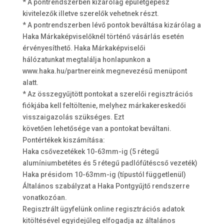
* A pontrendszerben kizárólag épületgépész
kivitelezők illetve szerelők vehetnek részt.
* A pontrendszerben lévő pontok beváltása kizárólag a
Haka Márkaképviselőknél történő vásárlás esetén
érvényesíthető. Haka Márkaképviselői
hálózatunkat megtalálja honlapunkon a
www.haka.hu/partnereink megnevezésű menüpont
alatt.
* Az összegyűjtött pontokat a szerelői regisztrációs
fiókjába kell feltöltenie, melyhez márkakereskedői
visszaigazolás szükséges. Ezt
követően lehetősége van a pontokat beváltani.
Pontértékek kiszámítása:
Haka csővezetékek 10-63mm-ig (5 rétegű
alumíniumbetétes és 5 rétegű padlófűtéscső vezeték)
Haka présidom 10-63mm-ig (típustól függetlenül)
Általános szabályzat a Haka Pontgyűjtő rendszerre
vonatkozóan.
Regisztrált ügyfelünk online regisztrációs adatok
kitöltésével egyidejűleg elfogadja az általános