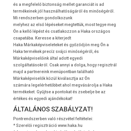
és a megfelelő biztonság mellet garanciát is ad
termékeinek jól használhatóságáról és minőségéről.
Mi rendszerben gondolkozunk
melyhez az első lépéseket megtettük, most tegye meg
Ön a kellő lépést és csatlakozzon a Haka országos
csapatába. Keresse a kiterjedt
Haka Márkaképviseleteket és győződjön meg Ön a
Haka termékek precíz svájci minőségéről, és
Márkaképviselőink által adott egyedi
szolgáltatásokról. Csak annyi a dolga, hogy regisztrál
majd a partnereink menüpontban található
Márkaképviselők közül kiválasztja az Ön
számára legelérhetőbbet ahol megvásárolja a Haka
termékeket. Gyűjtse a pontokat és zsebelje be az
értékes és egyedi ajándékokat!
ÁLTALÁNOS SZABÁLYZAT!
Pontrendszerben való részvétel feltételei:
* Szerelői regisztráció www.haka.hu