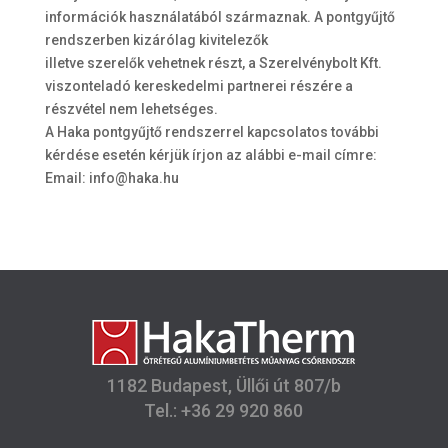
információk használatából származnak. A pontgyűjtő
rendszerben kizárólag kivitelezők
illetve szerelők vehetnek részt, a Szerelvénybolt Kft.
viszonteladó kereskedelmi partnerei részére a
részvétel nem lehetséges.
A Haka pontgyűjtő rendszerrel kapcsolatos további
kérdése esetén kérjük írjon az alábbi e-mail címre:
Email: info@haka.hu
1182 Budapest, Üllői út 807/b
Tel.: +36 29 920 860