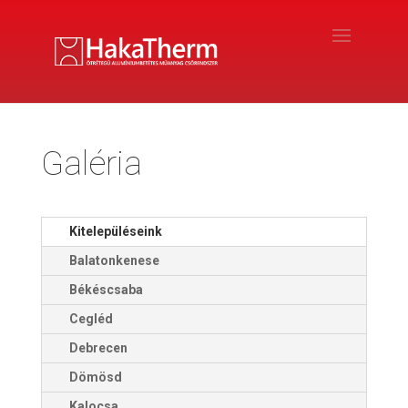
Galéria
Kitelepüléseink
Balatonkenese
Békéscsaba
Cegléd
Debrecen
Dömösd
Kalocsa