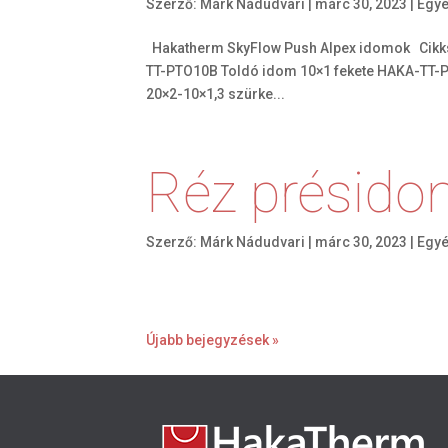
Szerző:
Márk Nádudvari
|
márc 30, 2023
|
Egy
Hakatherm SkyFlow Push Alpex idomok Cikk
TT-PTO10B Toldó idom 10×1 fekete HAKA-TT-
20×2-10×1,3 szürke...
Réz présid
Szerző:
Márk Nádudvari
|
márc 30, 2023
|
Egy
Újabb bejegyzések »