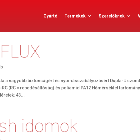
Gyártó
Termékek
Szerelőknek
 FLUX
éb
a a nagyobb biztonságért és nyomásszabályozásért Dupla-U szon
0-RC (RC = repedésállóság) és poliamid PA12 Hőmérséklet tartomány
retek: 43...
sh idomok