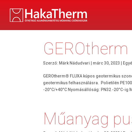
GEROtherm
Szerző:
Márk Nádudvari
|
márc 30, 2023
|
Egy
GEROtherm® FLUXA kúpos geotermikus szond
geotermikus felhasználásra. Polietilén PE10
-20°C/+40°C Nyomásállóság: PN32 -20°C-ig Mé
Műanyag pu