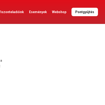
Viszonteladóink
Események
Webshop
Pontgyűjtés
da
: