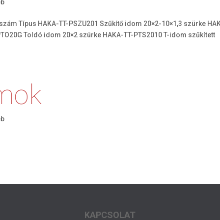
éb
szám Típus HAKA-TT-PSZU201 Szűkítő idom 20×2-10×1,3 szürke HA
PTO20G Toldó idom 20×2 szürke HAKA-TT-PTS2010 T-idom szűkített
omok
éb
KAPCSOLAT